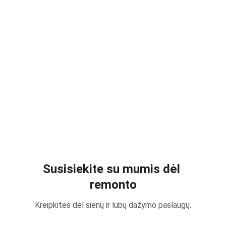
Labai patenkinta buto remontu, 
meistras dirbo profesionaliai ir atidžiai. 
Ačiū už puikų darbą!
Laura S.
Susisiekite su mumis dėl 
remonto
Kreipkitės dėl sienų ir lubų dažymo paslaugų.