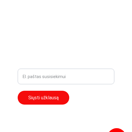
PLYTELIŲ KLIJAVIMAS
SANTECHNIKAS VILNIUS
ELEKTRIKAS VILNIUJE
PASLAUGŲ KAINOS
PRIVATUMO POLITIKA
Įveskite savo el. paštą
Siųsti užklausą
2018 - 2026 Visos teises 
Meistras į namus© 
saugomos