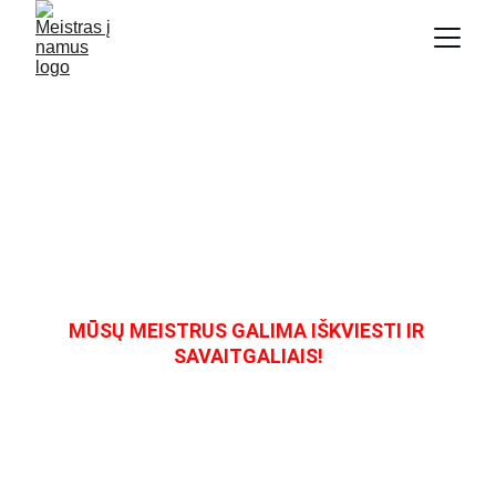
Plytelių Dažymas
Kokybiškas plytelių dažymas, naudojant 
pažangiausias technologijas ir profesionalų 
paviršių paruošimą.
MŪSŲ MEISTRUS GALIMA IŠKVIESTI IR 
SAVAITGALIAIS!
Palikti užklausą