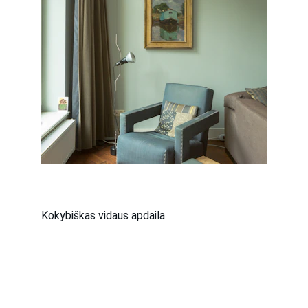
Kokybiškas vidaus apdaila
KONTAKTAI:
PRIEGLIAUS G. 1, VILNIUS, 
namumeistraseu@gmail.com